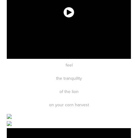
feel
the tranquility
of the lion
on your corn harvest