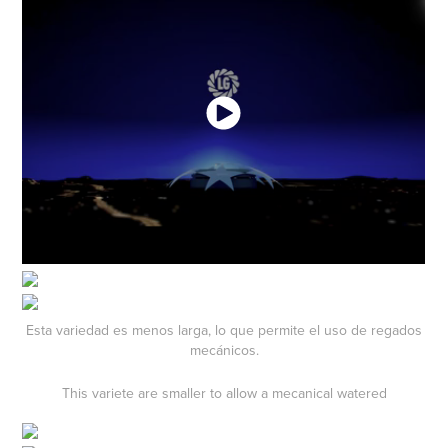
Esta variedad es menos larga, lo que permite el uso de regados
mecánicos.
This variete are smaller to allow a mecanical watered