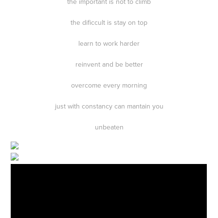
the important is not to climb
the dificcult is stay on top
learn to work harder
reinvent and be better
overcome every morning
just with constancy can mantain you
unbeaten